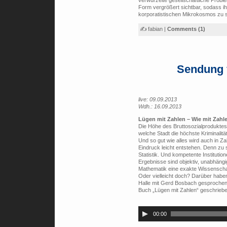
verwurzelte gesellschaftliche Proble
Form vergrößert sichtbar, sodass i
korporatistischen Mikrokosmos zu 
✍ fabian |
Comments (1)
Sendung 
live: 09.09.2013
Wdh.: 16.09.2013
Lügen mit Zahlen – Wie mit Zahle
Die Höhe des Bruttosozialproduktes
welche Stadt die höchste Kriminalität
Und so gut wie alles wird auch in Z
Eindruck leicht entstehen. Denn zu 
Statistik. Und kompetente Instituti
Ergebnisse sind objektiv, unabhängig 
Mathematik eine exakte Wissenschaf
Oder vielleicht doch? Darüber habe
Halle mit Gerd Bosbach gesprochen
Buch „Lügen mit Zahlen“ geschriebe
Audio-
Player
00:00