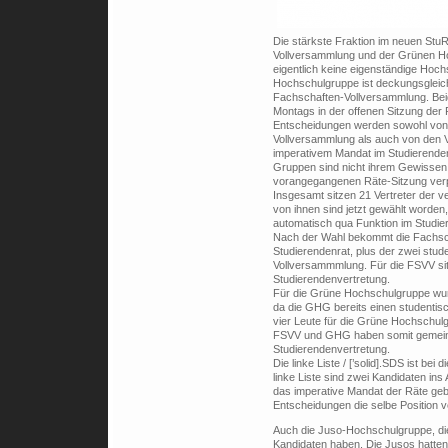
Die stärkste Fraktion im neuen St
Vollversammlung und der Grünen Hoc
eigentlich keine eigenständige Hoch
Hochschulgruppe ist deckungsgleich
Fachschaften-Vollversammlung. Be
Montags in der offenen Sitzung der 
Entscheidungen werden sowohl von 
Vollversammlung als auch von den 
imperativem Mandat im Studierenden
Gruppen sind nicht ihrem Gewissen
vorangegangenen Räte-Sitzung verpf
Insgesamt sitzen 21 Vertreter der 
von ihnen sind jetzt gewählt worden,
automatisch qua Funktion im Studier
Nach der Wahl bekommt die Fachsc
Studierendenrat, plus der zwei stu
Vollversammmlung. Für die FSVV sit
Studierendenvertretung.
Für die Grüne Hochschulgruppe wur
da die GHG bereits einen studentisc
vier Leute für die Grüne Hochschulg
FSVV und GHG haben somit gemeinsa
Studierendenvertretung.
Die linke Liste / [’solid].SDS ist be
linke Liste sind zwei Kandidaten ins 
das imperative Mandat der Räte gebu
Entscheidungen die selbe Position ve
Auch die Juso-Hochschulgruppe, die
Kandidaten haben. Die Jusos hatten