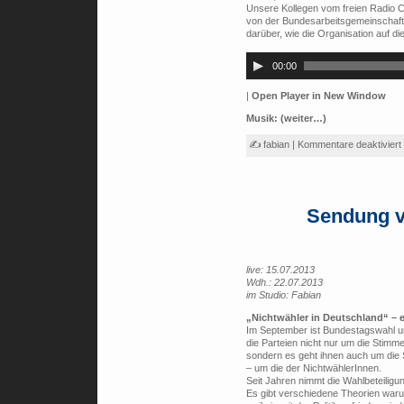
Unsere Kollegen vom freien Radio 
von der Bundesarbeitsgemeinschaft
darüber, wie die Organisation auf d
Audio-
Player
00:00
|
Open Player in New Window
Musik:
(weiter…)
✍ fabian |
Kommentare deaktiviert
Sendung v
live: 15.07.2013
Wdh.: 22.07.2013
im Studio: Fabian
„Nichtwähler in Deutschland“ – ei
Im September ist Bundestagswahl un
die Parteien nicht nur um die Stim
sondern es geht ihnen auch um die
– um die der NichtwählerInnen.
Seit Jahren nimmt die Wahlbeteiligu
Es gibt verschiedene Theorien war