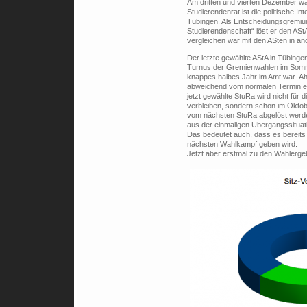
Am dritten und vierten Dezember w
Studierendenrat ist die politische I
Tübingen. Als Entscheidungsgremium
Studierendenschaft“ löst er den AStA
vergleichen war mit den ASten in a
Der letzte gewählte AStA in Tübing
Turnus der Gremienwahlen im Somme
knappes halbes Jahr im Amt war. Ähn
abweichend vom normalen Termin er
jetzt gewählte StuRa wird nicht für 
verbleiben, sondern schon im Okto
vom nächsten StuRa abgelöst werde
aus der einmaligen Übergangssituat
Das bedeutet auch, dass es bereits 
nächsten Wahlkampf geben wird.
Jetzt aber erstmal zu den Wahlerge