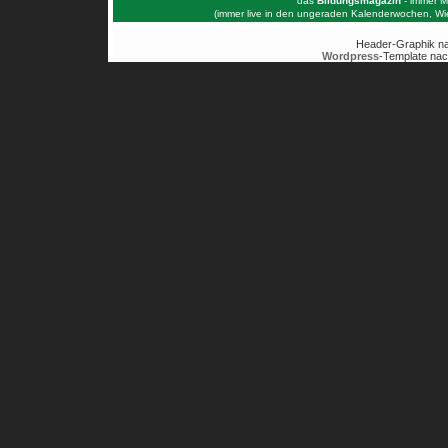
das
Bildungsmagazin
- immer M
(immer live in den ungeraden Kalenderwochen, W
Header-Graphik n
Wordpress
-Template nac