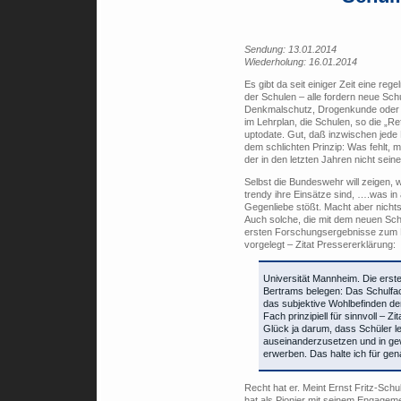
Sendung: 13.01.2014
Wiederholung: 16.01.2014
Es gibt da seit einiger Zeit eine reg
der Schulen – alle fordern neue Sc
Denkmalschutz, Drogenkunde oder Ko
im Lehrplan, die Schulen, so die „R
uptodate. Gut, daß inzwischen jed
dem schlichten Prinzip: Was fehlt, 
der in den letzten Jahren nicht sei
Selbst die Bundeswehr will zeigen, w
trendy ihre Einsätze sind, ….was in
Gegenliebe stößt. Macht aber nichts
Auch solche, die mit dem neuen Schu
ersten Forschungsergebnisse zum E
vorgelegt – Zitat Pressererklärung:
Universität Mannheim. Die ers
Bertrams belegen: Das Schulfach
das subjektive Wohlbefinden der
Fach prinzipiell für sinnvoll – Z
Glück ja darum, dass Schüler le
auseinanderzusetzen und in g
erwerben. Das halte ich für gen
Recht hat er. Meint Ernst Fritz-Schu
hat als Pionier mit seinem Engageme