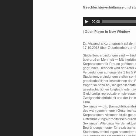
Geschlechterverhältnisse und s
Audio-
Player
00:00
|
Open Player in New Window
Dr. Alexandra Kurth sprach auf dem A
17.10.2013 über Geschlechterverhäl
Studentenverbindungen sind — tradit
übergroßen Mehrheit — Männerbünd
Korporationen für Frauen geöffnet
gegründet. Dennoch wird der Anteil 
Verbindungen auf ungefähr 1 bis 5 P
Studentenverbindungen stellen somi
gesellschaftlicher Institutionen dar.
tragen so dazu bei, die gesellschaf
gesellschaftlichen Ungleichheiten z
Gleichzeitig reproduzieren sie essen
Zweigeschlechtlichkeit und der ihr
Frau.
Sexismus — d.h. (benachteiligende
des wahrgenommenen Geschlechts — 
Korporationen, vielmehr ist die gesa
Unterdrückungsverhältnissen durch
Sexismus). Allerdings werden aktuel
Begründungsmuster für sexistisch
Studentenverbindungen besonders de