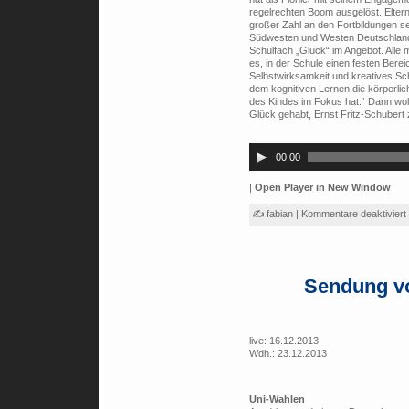
regelrechten Boom ausgelöst. Eltern 
großer Zahl an den Fortbildungen se
Südwesten und Westen Deutschlands
Schulfach „Glück“ im Angebot. Alle m
es, in der Schule einen festen Berei
Selbstwirksamkeit und kreatives Sc
dem kognitiven Lernen die körperlic
des Kindes im Fokus hat.“ Dann woll
Glück gehabt, Ernst Fritz-Schubert z
Audio-
Player
00:00
|
Open Player in New Window
✍ fabian |
Kommentare deaktiviert
Sendung v
live: 16.12.2013
Wdh.: 23.12.2013
Uni-Wahlen