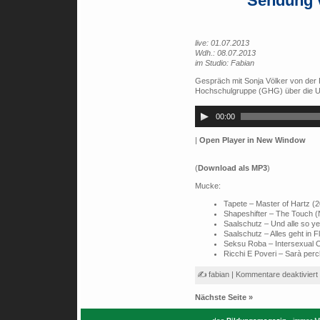
Sendung v
live: 01.07.2013
Wdh.: 08.07.2013
im Studio: Fabian
Gespräch mit Sonja Völker von der
Hochschulgruppe (GHG) über die 
Audio-
Player
00:00
|
Open Player in New Window
(
Download als MP3
)
Mucke:
Tapete – Master of Hartz (
Shapeshifter – The Touch 
Saalschutz – Und alle so ye
Saalschutz – Alles geht in 
Seksu Roba – Intersexual 
Ricchi E Poveri – Sarà perc
✍ fabian |
Kommentare deaktiviert
Nächste Seite »