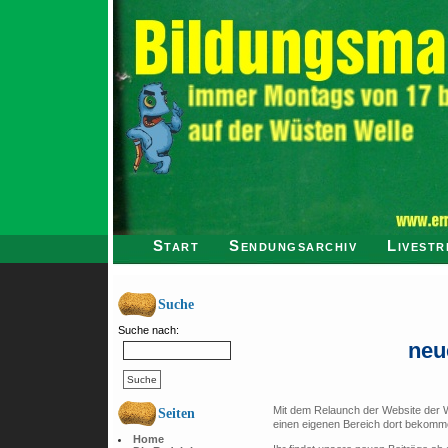
Start
Sendungsarchiv
Livestr
Suche
Suche nach:
neu
Mit dem Relaunch der Website der 
Seiten
einen eigenen Bereich dort bekomm
Home