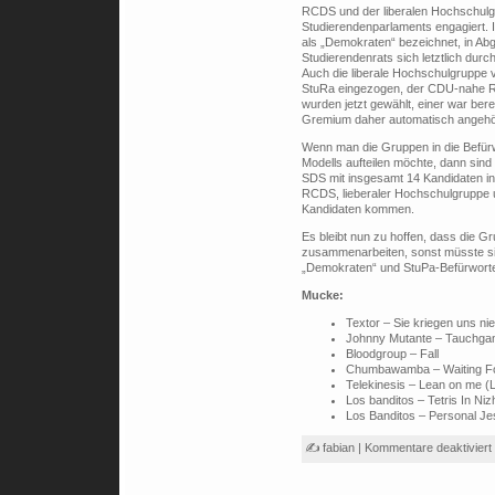
RCDS und der liberalen Hochschulg
Studierendenparlaments engagiert. I
als „Demokraten“ bezeichnet, in Ab
Studierendenrats sich letztlich durc
Auch die liberale Hochschulgruppe v
StuRa eingezogen, der CDU-nahe R
wurden jetzt gewählt, einer war ber
Gremium daher automatisch angehö
Wenn man die Gruppen in die Befür
Modells aufteilen möchte, dann sin
SDS mit insgesamt 14 Kandidaten i
RCDS, lieberaler Hochschulgruppe 
Kandidaten kommen.
Es bleibt nun zu hoffen, dass die Gr
zusammenarbeiten, sonst müsste si
„Demokraten“ und StuPa-Befürworte
Mucke:
Textor – Sie kriegen uns nie
Johnny Mutante – Tauchgan
Bloodgroup – Fall
Chumbawamba – Waiting For
Telekinesis – Lean on me (
Los banditos – Tetris In Ni
Los Banditos – Personal Je
✍ fabian |
Kommentare deaktiviert