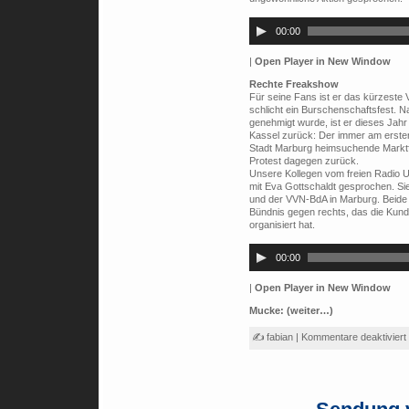
Audio-
Player
00:00
|
Open Player in New Window
Rechte Freakshow
Für seine Fans ist er das kürzeste 
schlicht ein Burschenschaftsfest. N
genehmigt wurde, ist er dieses Jahr
Kassel zurück: Der immer am ersten 
Stadt Marburg heimsuchende Marktf
Protest dagegen zurück.
Unsere Kollegen vom freien Radio U
mit Eva Gottschaldt gesprochen. Sie 
und der VVN-BdA in Marburg. Beide 
Bündnis gegen rechts, das die Ku
organisiert hat.
Audio-
Player
00:00
|
Open Player in New Window
Mucke:
(weiter…)
✍ fabian |
Kommentare deaktiviert