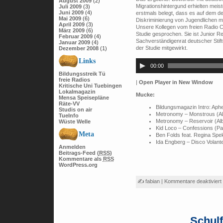
August 2009
(2)
Migrationshintergund erhielten meist
Juli 2009
(3)
Juni 2009
(4)
erstmals belegt, dass es auf dem d
Mai 2009
(6)
Diskriminierung von Jugendlichen m
April 2009
(3)
Unsere Kollegen vom freien Radio C
März 2009
(6)
Studie gesprochen. Sie ist Junior 
Februar 2009
(4)
Sachverständigenrat deutscher Stiftu
Januar 2009
(4)
der Studie mitgewirkt.
Dezember 2008
(1)
Audio-
Links
Player
00:00
Bildungsstreik Tü
freie Radios
|
Open Player in New Window
Kritische Uni Tuebingen
Lokalmagazin
Mucke:
Mensa Speisepläne
Räte-VV
Bildungsmagazin Intro: Aph
Studis on air
Metronomy – Monstrous (Alb
TueInfo
Metronomy – Reservoir (Alb
Wüste Welle
Kid Loco – Confessions (Pa
Meta
Ben Folds feat. Regina Spe
Ida Engberg – Disco Volant
Anmelden
Beitrags-Feed (
RSS
)
Kommentare als
RSS
WordPress.org
✍ fabian |
Kommentare deaktiviert
Schul