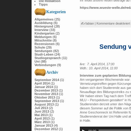
Ihr findet unsere neuen Beiträge ab 
Die Redaktion
Tipps
https://www.wueste-welle.de/reda
Kategorien
Allgemeines
(25)
Ausbildung
(6)
✍ fabian |
Kommentare deaktiviert
Hintergrund
(28)
Interview
(33)
Kindergarten
(2)
Meldungen
(6)
Mitschnitte
(8)
Rezensionen
(6)
Sendung v
Schule
(29)
Sendungen
(82)
Studi-Leben
(24)
Studiogespraech
(11)
Uni
(88)
live: 7. April 2014, 17:00
Verbindungen
(9)
Wdh.: 10. April 2014, 11:00
Archiv
Interview zum geplanten Bildung
Am vergangenen Wochenende war an
September 2014
(1)
April 2014
(1)
Vernetzungstreffen gegen Kürzungen
Januar 2014
(1)
haben sich dort Studierende aus ga
Dezember 2013
(1)
Neuauflage des Bildungsstreiks zu 
November 2013
(1)
Wir haben einen Tag nach dem Tref
Oktober 2013
(1)
MLU – Perspektiven gestalten“ in H
September 2013
(1)
Studierenden derzeit unter den Näge
August 2013
(1)
Juli 2013
(2)
diesem Sommer auf die Politik von 
Juni 2013
(2)
Anne Geschonneck ist Referentin fü
Mai 2013
(1)
Studierendenrat der Uni Halle und 
April 2013
(1)
in Halle.
März 2013
(1)
Audio-
Januar 2013
(4)
Player
Dezember 2012
(1)