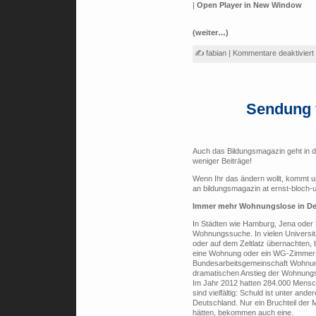
|
Open Player in New Window
(weiter…)
✍ fabian |
Kommentare deaktiviert
Sendung 
Auch das Bildungsmagazin geht in 
weniger Beiträge!
Wenn Ihr das ändern wollt, kommt u
an bildungsmagazin at ernst-bloch-
Immer mehr Wohnungslose in De
In Städten wie Hamburg, Jena oder 
Wohnungssuche. In vielen Universit
oder auf dem Zeltlatz übernachten,
eine Wohnung oder ein WG-Zimmer f
Bundesarbeitsgemeinschaft Wohnung
dramatischen Anstieg der Wohnungs
Im Jahr 2012 hatten 284.000 Mensc
sind vielfältig: Schuld ist unter an
Deutschland. Nur ein Bruchteil der
hätten, bekommen auch eine.