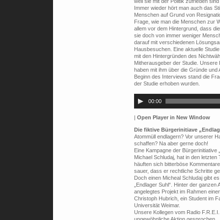
weil sie mit der Politik zufrieden sin
Immer wieder hört man auch das Sti
Menschen auf Grund von Resignatio
Frage, wie man die Menschen zur Wa
allem vor dem Hintergrund, dass die 
sie doch von immer weniger Mensche
darauf mit verschiedenen Lösungsan
Hausbesuchen. Eine aktuelle Studie 
mit den Hintergründen des Nichtwähl
Mitherausgeber der Studie. Unsere 
haben mit ihm über die Gründe und
Beginn des Interviews stand die Fra
der Studie erhoben wurden.
Audio-
Player
00:00
|
Open Player in New Window
Die fiktive Bürgerinitiave „Endla
Atommüll endlagern? Vor unserer Ha
schaffen? Na aber gerne doch!
Eine Kampagne der Bürgerinitiative 
Michael Schludaj, hat in den letzten
häuften sich bitterböse Kommentare 
sauer, dass er rechtliche Schritte 
Doch einen Micheal Schludaj gibt es 
„Endlager Suhl“. Hinter der ganzen Akt
angelegtes Projekt im Rahmen einer
Christoph Hubrich, ein Student im 
Universität Weimar.
Unsere Kollegen vom Radio F.R.E.I. h
ungewöhnliche Aktion gesprochen.