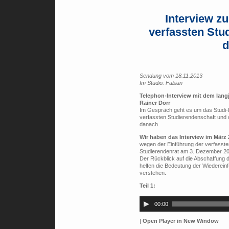
Interview z
verfassten Stu
d
Sendung vom 18.11.2013
Im Studio: Fabian
Telephon-Interview mit dem lang
Rainer Dörr
Im Gespräch geht es um das Studi-L
verfassten Studierendenschaft und d
danach.
Wir haben das Interview im März 
wegen der Einführung der verfasst
Studierendenrat am 3. Dezember 20
Der Rückblick auf die Abschaffung d
helfen die Bedeutung der Wiedereinf
verstehen.
Teil 1:
Audio-
Player
00:00
|
Open Player in New Window