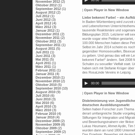
00:00
November 2012
(2)
Oktober 2012
(1)
September 2012
(1)
|
Open Player in New Window
August 2012
(2)
Juli 2012
(1)
Liebe bekennt Farbe! – ein Aufkl
Juni 2012
(3)
In Baden-Württemberg wird zurzeit da
April 2012
(4)
und Lebensformen Unterrichtsthema 
März 2012
(3)
tausende Reaktionäre und sogenannt
Januar 2012
(1)
Dezember 2011
(2)
Bildungsplan 2015. Letzterer will sex
November 2011
(2)
wurde sogar eine Petition gestartet
Oktober 2011
(3)
100.000 Menschen haben diese Petit
September 2011
(1)
Selbst im Jahr 2014 scheint es noch
August 2011
(5)
gegenüber Homosexuellen, Bisexuell
Juli 2011
(1)
zu geben. Und genau das will ein Lei
Juni 2011
(3)
Mai 2011
(5)
bekennt Farbe!“ ändern. Seit 2008
April 2011
(1)
Schulen zu sexueller Vielfalt statt.
März 2011
(1)
haben sich mit Stefanie Krüger über 
Februar 2011
(1)
des RosaLinde Vereins in Leipzig.
Januar 2011
(4)
Audio-
Dezember 2010
(1)
Player
November 2010
(2)
00:00
Oktober 2010
(5)
September 2010
(10)
August 2010
(9)
|
Open Player in New Window
Juli 2010
(6)
Juni 2010
(3)
Diskriminierung von Jugendliche
Mai 2010
(6)
deutschen Ausbildungsmarkt
April 2010
(3)
Selten haben Forscher zum Thema D
März 2010
(3)
derart umfangreiche Studie vorgeleg
Februar 2010
(4)
Januar 2010
(4)
Stiftungen für Integration und Migr
Dezember 2009
(2)
und Bewerbungstrainern vier fiktiv
November 2009
(8)
Lukas Heumann, Ahmet Aydin, Tim 
Oktober 2009
(2)
wurden dann an rund 1800 Unterne
September 2009
(2)
Das Ergebnis: Bewerber mit deuts