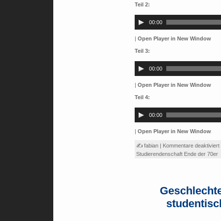
Teil 2:
Audio-
Player
00:00
|
Open Player in New Window
Teil 3:
Audio-
Player
00:00
|
Open Player in New Window
Teil 4:
Audio-
Player
00:00
|
Open Player in New Window
✍ fabian |
Kommentare deaktiviert
Studierendenschaft Ende der 70er
Geschlechte
studentis