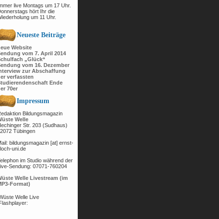
mmer live Montags um
17 Uhr.
onnerstags hört Ihr die
iederholung um 11 Uhr.
Neueste Beiträge
eue Website
endung vom 7. April 2014
chulfach „Glück“
endung vom 16. Dezember
nterview zur Abschaffung
er verfassten
tudierendenschaft Ende
er 70er
Impressum
edaktion Bildungsmagazin
üste Welle
echinger Str. 203 (Sudhaus)
2072 Tübingen
ail: bildungsmagazin [at] ernst-
loch-uni.de
elephon im Studio während der
ive-Sendung: 07071-760204
üste Welle Livestream (im
P3-Format)
Wüste Welle Live
Flashplayer: