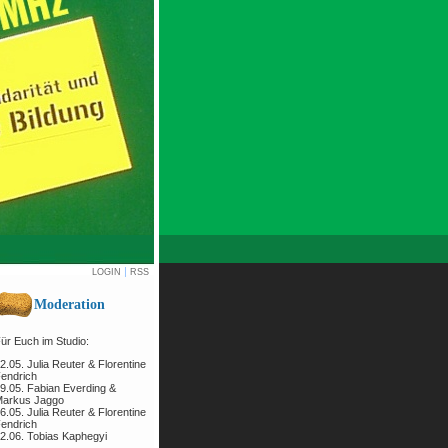
|
LOGIN
RSS
Moderation
ür Euch im Studio:
2.05. Julia Reuter & Florentine
endrich
9.05. Fabian Everding &
arkus Jaggo
6.05. Julia Reuter & Florentine
endrich
2.06. Tobias Kaphegyi