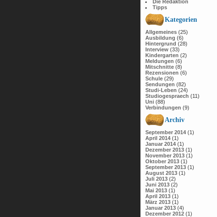
Die Redaktion
Tipps
Kategorien
Allgemeines
(25)
Ausbildung
(6)
Hintergrund
(28)
Interview
(33)
Kindergarten
(2)
Meldungen
(6)
Mitschnitte
(8)
Rezensionen
(6)
Schule
(29)
Sendungen
(82)
Studi-Leben
(24)
Studiogespraech
(11)
Uni
(88)
Verbindungen
(9)
Archiv
September 2014
(1)
April 2014
(1)
Januar 2014
(1)
Dezember 2013
(1)
November 2013
(1)
Oktober 2013
(1)
September 2013
(1)
August 2013
(1)
Juli 2013
(2)
Juni 2013
(2)
Mai 2013
(1)
April 2013
(1)
März 2013
(1)
Januar 2013
(4)
Dezember 2012
(1)