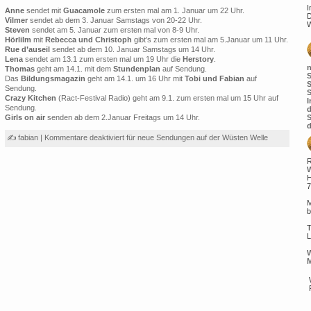
I
Anne
sendet mit
Guacamole
zum ersten mal am 1. Januar um 22 Uhr.
D
Vilmer
sendet ab dem 3. Januar Samstags von 20-22 Uhr.
W
Steven
sendet am 5. Januar zum ersten mal von 8-9 Uhr.
Hörlilm
mit
Rebecca und Christoph
gibt’s zum ersten mal am 5.Januar um 11 Uhr.
Rue d’auseil
sendet ab dem 10. Januar Samstags um 14 Uhr.
Lena
sendet am 13.1 zum ersten mal um 19 Uhr die
Herstory
.
n
Thomas
geht am 14.1. mit dem
Stundenplan
auf Sendung.
S
Das
Bildungsmagazin
geht am 14.1. um 16 Uhr mit
Tobi und Fabian
auf
S
Sendung.
S
Crazy Kitchen
(Ract-Festival Radio) geht am 9.1. zum ersten mal um 15 Uhr auf
I
Sendung.
d
Girls on air
senden ab dem 2.Januar Freitags um 14 Uhr.
S
d
✍ fabian |
Kommentare deaktiviert
für neue Sendungen auf der Wüsten Welle
R
W
H
7
M
b
T
L
W
M