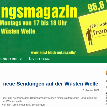
ungsarchiv
Livestream
F
neue Sendungen auf der Wüsten Welle
1
F
2. Januar 2009
1
M
2009 gibt es neben dem Bildungsmagazin noch einige weitere neue Sendungen auf
2
der Wüsten Welle.
F
0
Hier die Termine der Erst-Sendungen: