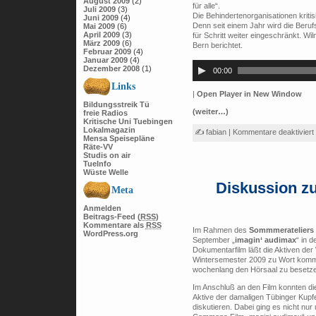
August 2009
(2)
für alle“.
Juli 2009
(3)
Die Behindertenorganisationen kriti
Juni 2009
(4)
Denn seit einem Jahr wird die Berufs
Mai 2009
(6)
April 2009
(3)
für Schritt weiter eingeschränkt. W
März 2009
(6)
Bern berichtet.
Februar 2009
(4)
Audio-
Januar 2009
(4)
Player
Dezember 2008
(1)
00:00
Links
|
Open Player in New Window
Bildungsstreik Tü
(weiter…)
freie Radios
Kritische Uni Tuebingen
Lokalmagazin
✍ fabian |
Kommentare deaktiviert
Mensa Speisepläne
Räte-VV
Studis on air
TueInfo
Wüste Welle
Diskussion z
Meta
Anmelden
Beitrags-Feed (
RSS
)
Kommentare als
RSS
Im Rahmen des
Sommmerateliers 
WordPress.org
September „
imagin‘ audimax
“ in 
Dokumentarfilm läßt die Aktiven d
Wintersemester 2009 zu Wort kommen 
wochenlang den Hörsaal zu besetze
Im Anschluß an den Film konnten die
Aktive der damaligen Tübinger Kup
diskutieren. Dabei ging es nicht nu