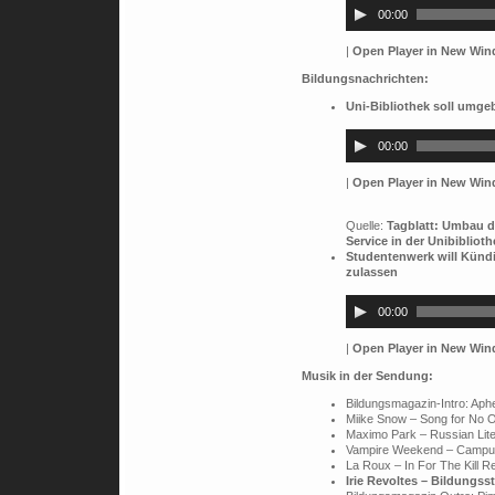
Player
00:00
|
Open Player in New Wi
Bildungsnachrichten:
Uni-Bibliothek soll umge
Audio-
Player
00:00
|
Open Player in New Wi
Quelle:
Tagblatt: Umbau 
Service in der Unibiblioth
Studentenwerk will Kün
zulassen
Audio-
Player
00:00
|
Open Player in New Wi
Musik in der Sendung:
Bildungsmagazin-Intro: Aph
Miike Snow – Song for No 
Maximo Park – Russian Lite
Vampire Weekend – Campu
La Roux – In For The Kill R
Irie Revoltes – Bildungsst