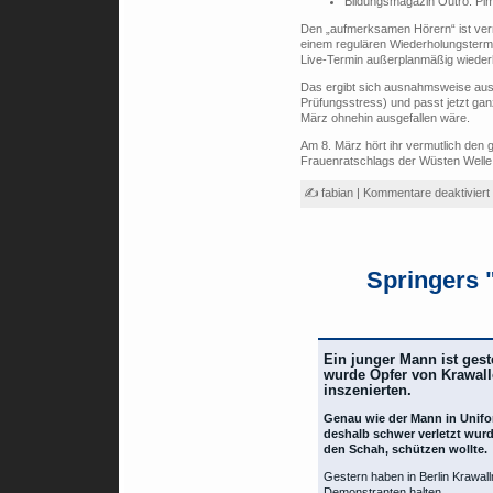
Bildungsmagazin Outro: Pi
Den „aufmerksamen Hörern“ ist verm
einem regulären Wiederholungstermi
Live-Termin außerplanmäßig wiederh
Das ergibt sich ausnahmsweise aus 
Prüfungsstress) und passt jetzt ga
März ohnehin ausgefallen wäre.
Am 8. März hört ihr vermutlich de
Frauenratschlags der Wüsten Welle
✍ fabian |
Kommentare deaktiviert
Springers
Ein junger Mann ist gest
wurde Opfer von Krawalle
inszenierten.
Genau wie der Mann in Unifo
deshalb schwer verletzt wurde
den Schah, schützen wollte.
Gestern haben in Berlin Krawal
Demonstranten halten.