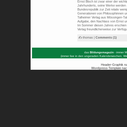
Ernst Bloch ist zwar einer der wich
Jahrhunderts, seine Werke werden al
Bundesrepublik zur Zeit relativ wen
Generationen von Philosophinnen u
Talheimer Verlag aus Mössingen-Talh
Aufgabe, den Nachlass von Ernst u
Im Sommer diesen Jahres erschien d
Verlag freundlicherweise zur Verfügu
✍ thomas |
Comments (1)
das
Bildungsmagazin
- immer M
(immer live in den ungeraden Kalenderwochen, W
Header-Graphik n
Wordpress
-Template nac