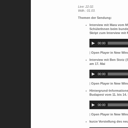
Live: 22.02.
Wdh.: 01.03.
Themen der Sendung:
Interview mit Mara vom M
SchülerInnen beim bunde
Skript zum Interview mit
Audio-
Player
00:00
|
Open Player in New Wi
Interview mit Ben Stotz
am 17. Mai
Audio-
Player
00:00
|
Open Player in New Wi
Hintergrund-Informatio
Budapest vom 11. bis 14.
Audio-
Player
00:00
|
Open Player in New Wi
kurze Vorstellung des n
Audio-