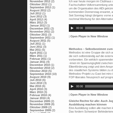
November 2012
(2)
Ich war heute morgen im Clubhaus u
Oktober 2012
(1)
Fachschaften-Vollversammlung unter
September 2012
(1)
um die Organisation des AlDi gekü
August 2012
(2)
kommenden Donnerstag erwartet, al
Juli 2012
(1)
Seit Sonntag hängt übrigens vorne
Juni 2012
(3)
nochmal Werbung für den Alternati
April 2012
(4)
März 2012
(3)
Audio-
Januar 2012
(1)
Player
00:00
Dezember 2011
(2)
November 2011
(2)
Oktober 2011
(3)
|
Open Player in New Window
September 2011
(1)
August 2011
(5)
Juli 2011
(1)
Juni 2011
(3)
Methodos – Selbstbestimmt zum 
Mai 2011
(5)
Methodos ist eine Gruppe die sich
April 2011
(1)
März 2011
(1)
die sich selbstständig auf die exte
Februar 2011
(1)
vorbereiten. Ein wirklich spannendes
Januar 2011
(4)
-innen im Spannungsgfeld zwischen d
Dezember 2010
(1)
Elitenförderung zeigt und dem Ansp
November 2010
(2)
des staatlichen Systems bilden zu d
Oktober 2010
(5)
Methodos-Projekt zu Gast bei miro
September 2010
(10)
August 2010
(9)
FDP-liberales Neusprech auf progress
Juli 2010
(6)
Audio-
Juni 2010
(3)
Player
Mai 2010
(6)
00:00
April 2010
(3)
März 2010
(3)
|
Open Player in New Window
Februar 2010
(4)
Januar 2010
(4)
Gleiche Rechte für alle: Auch Ju
Dezember 2009
(2)
November 2009
(8)
Ausbildung machen können
Oktober 2009
(2)
Eine Ausbildung sollen alle machen 
September 2009
(2)
Das fordern Schweizer Behindertenor