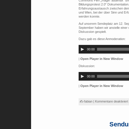
Commons Film „magin‘ audimax“ und
Bildungsprotest 2.0“ Dokumentation
Erfahrungsaustausch zwischen den
und Wien, bei der über Sinn und Er
werden konnte.
Auf unserem Sendeplatz am 12. Sep
September haben wir anstelle einer 
Diskussion gespielt.
Dazu gab es diese Anmoderation:
Audio-
Player
00:00
|
Open Player in New Window
Diskussion:
Audio-
Player
00:00
|
Open Player in New Window
✍ fabian |
Kommentare deaktiviert
Sendu