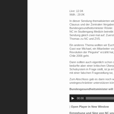
Live: 12.04.
Wdh.: 19.04.
In dieser Sendung thematisierten w
Clausus und der Zentralen Vergabest
Bundesgesundheitsminister Rösler. 
NC im Studiengang Medizin betreibt
Sendung gleich zwei mal auf: Zuerst
Thomas zu NC und ZVS.
Ein anderes Thema wollten wir Euch 
Gast war Michael, ein Mitarbeiter v
Revolution der Pinguine“ erzählt hat
Chile 2006 geht.
Dann sollten auch eigentlich schon
bedurfte aber einer kritischen Über
Schulsystem in Frage stellt, ist ja 
mit einer falschen Fragestellung tut
Zum Abschluss gab es dann noch wei
uneingeschränkter unterstützen kö
Bundesgesundheitsminister will
Audio-
Player
00:00
|
Open Player in New Window
Entstehung und Sinn von NC un