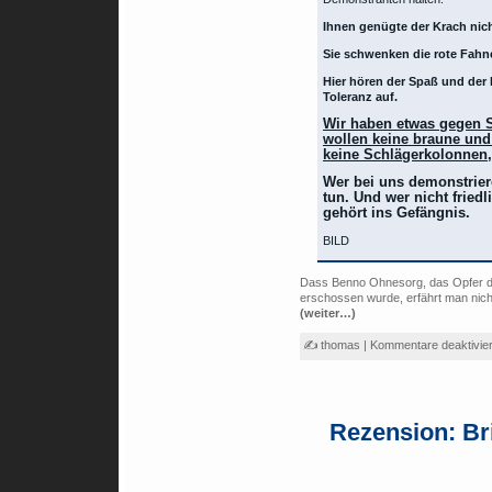
Ihnen genügte der Krach nich
Sie schwenken die rote Fahne
Hier hören der Spaß und de
Toleranz auf.
Wir haben etwas gegen 
wollen keine braune und 
keine Schlägerkolonnen,
Wer bei uns demonstrieren
tun. Und wer nicht fried
gehört ins Gefängnis.
BILD
Dass Benno Ohnesorg, das Opfer der
erschossen wurde, erfährt man nicht 
(weiter…)
✍ thomas |
Kommentare deaktivier
Rezension: Br