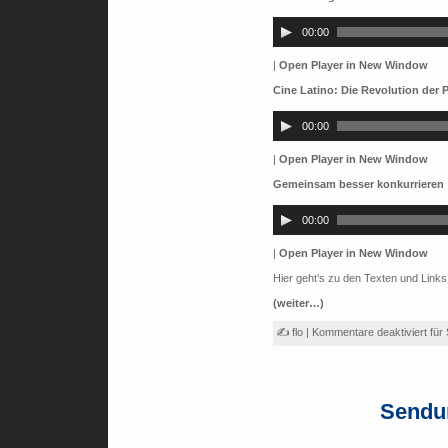
Audio-
Player
00:00
|
Open Player in New Window
Cine Latino: Die Revolution der 
Audio-
Player
00:00
|
Open Player in New Window
Gemeinsam besser konkurrieren
Audio-
Player
00:00
|
Open Player in New Window
Hier geht’s zu den Texten und Links
(weiter…)
✍ flo |
Kommentare deaktiviert
für
Sendu