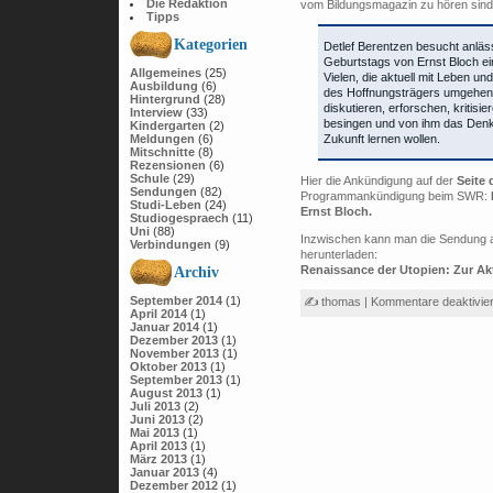
Die Redaktion
vom Bildungsmagazin zu hören sind
Tipps
Kategorien
Detlef Berentzen besucht anläs
Geburtstags von Ernst Bloch ei
Allgemeines
(25)
Vielen, die aktuell mit Leben un
Ausbildung
(6)
des Hoffnungsträgers umgehen,
Hintergrund
(28)
diskutieren, erforschen, kritisier
Interview
(33)
besingen und von ihm das Den
Kindergarten
(2)
Meldungen
(6)
Zukunft lernen wollen.
Mitschnitte
(8)
Rezensionen
(6)
Schule
(29)
Hier die Ankündigung auf der
Seite 
Sendungen
(82)
Programmankündigung beim SWR:
Studi-Leben
(24)
Ernst Bloch.
Studiogespraech
(11)
Uni
(88)
Inzwischen kann man die Sendung a
Verbindungen
(9)
herunterladen:
Renaissance der Utopien: Zur Akt
Archiv
September 2014
(1)
✍ thomas |
Kommentare deaktivier
April 2014
(1)
Januar 2014
(1)
Dezember 2013
(1)
November 2013
(1)
Oktober 2013
(1)
September 2013
(1)
August 2013
(1)
Juli 2013
(2)
Juni 2013
(2)
Mai 2013
(1)
April 2013
(1)
März 2013
(1)
Januar 2013
(4)
Dezember 2012
(1)