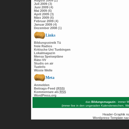
August 2009
(2)
Juli 2009
(3)
Juni 2009
(4)
Mai 2009
(6)
April 2009
(3)
März 2009
(6)
Februar 2009
(4)
Januar 2009
(4)
Dezember 2008
(1)
Links
Bildungsstreik Tü
freie Radios
Kritische Uni Tuebingen
Lokalmagazin
Mensa Speisepläne
Räte-VV
Studis on air
TueInfo
Wüste Welle
Meta
Anmelden
Beitrags-Feed (
RSS
)
Kommentare als
RSS
WordPress.org
das
Bildungsmagazin
- immer M
(immer live in den ungeraden Kalenderwochen, W
Header-Graphik n
Wordpress
-Template nac