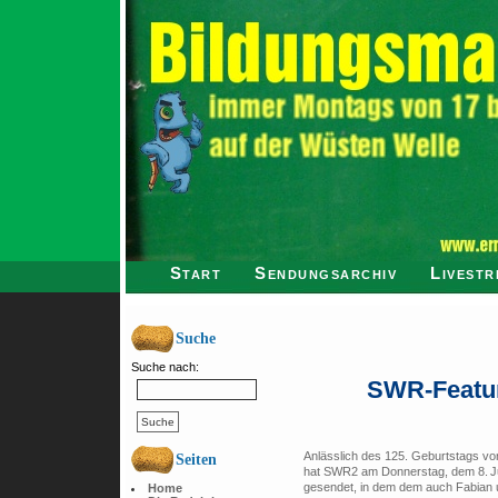
Start
Sendungsarchiv
Livestr
Suche
Suche nach:
SWR-Featur
Anlässlich des 125. Geburtstags vo
Seiten
hat SWR2 am Donnerstag, dem 8. Jul
gesendet, in dem dem auch Fabian
Home