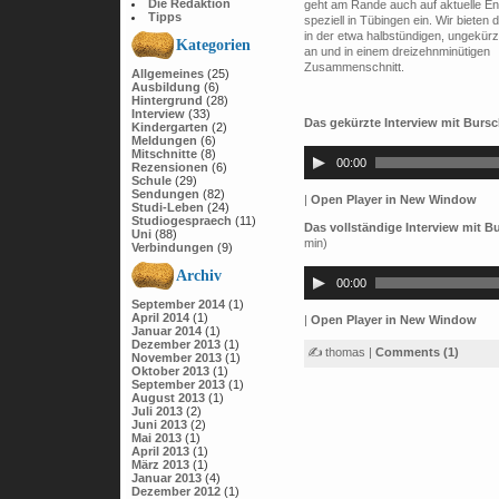
Die Redaktion
geht am Rande auch auf aktuelle En
Tipps
speziell in Tübingen ein. Wir bieten 
in der etwa halbstündigen, ungekürz
Kategorien
an und in einem dreizehnminütigen
Zusammenschnitt.
Allgemeines
(25)
Ausbildung
(6)
Hintergrund
(28)
Interview
(33)
Das gekürzte Interview mit Bursc
Kindergarten
(2)
Audio-
Meldungen
(6)
Mitschnitte
(8)
Player
00:00
Rezensionen
(6)
Schule
(29)
Sendungen
(82)
|
Open Player in New Window
Studi-Leben
(24)
Studiogespraech
(11)
Das vollständige Interview mit B
Uni
(88)
min)
Verbindungen
(9)
Audio-
Archiv
Player
00:00
September 2014
(1)
April 2014
(1)
|
Open Player in New Window
Januar 2014
(1)
Dezember 2013
(1)
✍ thomas |
Comments (1)
November 2013
(1)
Oktober 2013
(1)
September 2013
(1)
August 2013
(1)
Juli 2013
(2)
Juni 2013
(2)
Mai 2013
(1)
April 2013
(1)
März 2013
(1)
Januar 2013
(4)
Dezember 2012
(1)