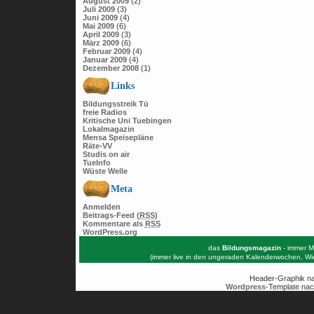
August 2009
(2)
Juli 2009
(3)
Juni 2009
(4)
Mai 2009
(6)
April 2009
(3)
März 2009
(6)
Februar 2009
(4)
Januar 2009
(4)
Dezember 2008
(1)
Links
Bildungsstreik Tü
freie Radios
Kritische Uni Tuebingen
Lokalmagazin
Mensa Speisepläne
Räte-VV
Studis on air
TueInfo
Wüste Welle
Meta
Anmelden
Beitrags-Feed (
RSS
)
Kommentare als
RSS
WordPress.org
das
Bildungsmagazin
- immer M
(immer live in den ungeraden Kalenderwochen, W
Header-Graphik n
Wordpress
-Template nac