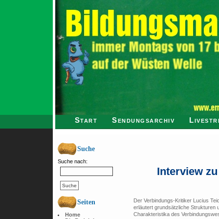
Start
Sendungsarchiv
Livestr
Suche
Suche nach:
Interview zu
Der Verbindungs-Kritiker Lucius Te
Seiten
erläutert grundsätzliche Strukturen 
Charakteristika des Verbindungswe
Home