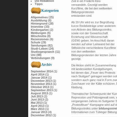
Die Redaktion
Zeit in ein Freilicht-Kino
Tipps
verwandeln. Gezeigt werden
Kurzfilme, die bei den weltweiten
Kategorien
Bildungsprotesten
entstanden sind.
Allgemeines
(25)
Ausbildung
(6)
Ab 19 Uhr wird es zur Begrüßung
Hintergrund
(28)
kurze Redebeiträge unter anderem
Interview
(33)
von Aktiven des Bildungsstreiks
Kindergarten
(2)
Meldungen
(6)
sowie von der Gewerkschaft
Mitschnitte
(8)
Erziehung und Wissenschaft
Rezensionen
(6)
(GEW) geben. Im Anschluß daran
Schule
(29)
werden auf einer Leinwand bei der
Sendungen
(82)
Stiftskirche verschiedene Kurzfilme
Studi-Leben
(24)
von den weltweiten
Studiogespraech
(11)
Uni
(88)
Bildungsprotesten der letzten Jahre
Verbindungen
(9)
gezeigt.
Archiv
Die Aktion steht im Zusammenhang
mit landesweiten Kundgebungen,
September 2014
(1)
bei denen das „Feuer des Protests
April 2014
(1)
nach Stuttgart“ getragen werden soll
Januar 2014
(1)
sondern auch ganz real in Form zw
Dezember 2013
(1)
Zuschauer vor der Kälte schützen. 
November 2013
(1)
Oktober 2013
(1)
Kleidung.
September 2013
(1)
August 2013
(1)
Thematischer Schwerpunkt der Kund
Juli 2013
(2)
Repression und Polizeigewalt sein, 
Juni 2013
(2)
vergangenen Jahres im Suttgarter S
Mai 2013
(1)
„Protestfeuer“-Kampagne wird auf 
April 2013
(1)
Bildungsstreiks unter
bildungsstre
März 2013
(1)
Januar 2013
(4)
Informationen zum Tübinger Bildungs
Dezember 2012
(1)