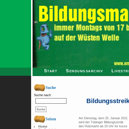
Start
Sendungsarchiv
Livestr
Suche
Suche nach:
Bildungsstreik
Am Dienstag, dem 25. Januar 2011
Seiten
wird der Tübinger Bildungsstreik
den Holzmarkt ab 19 Uhr für kurze
Home