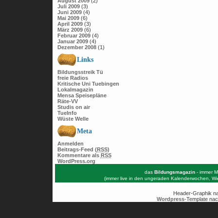
August 2009
(2)
Juli 2009
(3)
Juni 2009
(4)
Mai 2009
(6)
April 2009
(3)
März 2009
(6)
Februar 2009
(4)
Januar 2009
(4)
Dezember 2008
(1)
Links
Bildungsstreik Tü
freie Radios
Kritische Uni Tuebingen
Lokalmagazin
Mensa Speisepläne
Räte-VV
Studis on air
TueInfo
Wüste Welle
Meta
Anmelden
Beitrags-Feed (
RSS
)
Kommentare als
RSS
WordPress.org
das
Bildungsmagazin
- immer M
(immer live in den ungeraden Kalenderwochen, W
Header-Graphik n
Wordpress
-Template nac