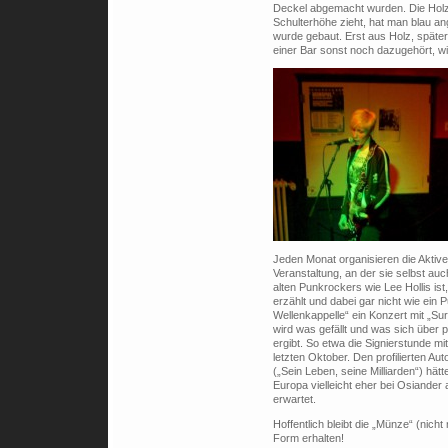
Deckel abgemacht wurden. Die Holzv
Schulterhöhe zieht, hat man blau an
wurde gebaut. Erst aus Holz, später 
einer Bar sonst noch dazugehört, wi
Jeden Monat organisieren die Aktiv
Veranstaltung, an der sie selbst au
alten Punkrockers wie Lee Hollis i
erzählt und dabei gar nicht wie ein 
Wellenkappelle“ ein Konzert mit „S
wird was gefällt und was sich über
ergibt. So etwa die Signierstunde m
letzten Oktober. Den profilierten A
(„Sein Leben, seine Milliarden“) hä
Europa vielleicht eher bei Osiander
erwartet.
Hoffentlich bleibt die „Münze“ (nich
Form erhalten!