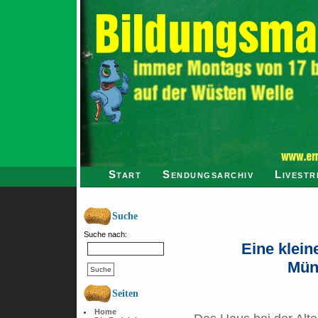
Start
Sendungsarchiv
Livestr
Suche
Suche nach:
Eine klein
Mün
Seiten
Home