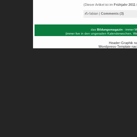
(Dieser Artikel ist im
Frühjahr 2011
✍ fabian |
Comments (3)
das
Bildungsmagazin
- immer M
(immer live in den ungeraden Kalenderwochen, W
Header-Graphik n
Wordpress
-Template nac