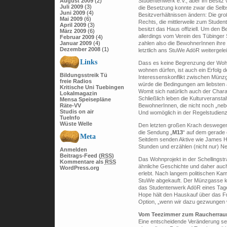
Studentenwerk e.V., aber im Besitz
August 2009
(2)
Juli 2009
(3)
die Besetzung konnte zwar die Selbs
Juni 2009
(4)
Besitzverhältnissen ändern: Die gro
Mai 2009
(6)
Rechts, die mittlerweile zum Studen
April 2009
(3)
besitzt das Haus offiziell. Um den
März 2009
(6)
allerdings vom Verein des Tübinger 
Februar 2009
(4)
zahlen also die BewohnerInnen ihre
Januar 2009
(4)
Dezember 2008
(1)
letztlich ans StuWe AdöR weitergeleit
Links
Dass es keine Begrenzung der Wohn
wohnen dürfen, ist auch ein Erfolg 
Bildungsstreik Tü
Interessenskonflikt zwischen Mün
freie Radios
würde die Bedingungen am liebsten 
Kritische Uni Tuebingen
Womit sich natürlich auch der Char
Lokalmagazin
Schließlich leben die Kulturverans
Mensa Speisepläne
BewohnerInnen, die nicht noch „neb
Räte-VV
Studis on air
Und womöglich in der Regelstudienze
TueInfo
Wüste Welle
Den letzten großen Krach deswege
die Sendung „
M13
“ auf dem gerade 
Meta
Seitdem senden Aktive wie James H
Stunden und erzählen (nicht nur) 
Anmelden
Beitrags-Feed (
RSS
)
Das Wohnprojekt in der Schellingst
Kommentare als
RSS
ähnliche Geschichte und daher auc
WordPress.org
erlebt. Nach langem politischen Ka
StuWe abgekauft. Der Münzgasse kön
das Studentenwerk AdöR eines Tag
Hope hält den Hauskauf über das Fr
Option, „wenn wir dazu gezwungen 
Vom Teezimmer zum Raucherra
Eine entscheidende Veränderung sei