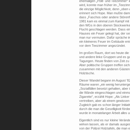
ehemaligen „Polit- und Teezimmer“ i
wird, konnte man früher im „Teezi
die einzige Möglichkeit, denn „oben w
erinnert sich Hope. Man mußte dam
dass „Faschos oder andere Störenfr
1981 kam es einmal zum Kampf mit s
den WGs in den oberen Stockwerken 
Flucht geschlagen werden. Dass eine
Hauses ein Feuer gelegt hat, der s
man nur vermuten. Dafür spräche i
ein kleineres Feuer im Gebäude ent
vor dem Teezimmer angezündet.
Im großen Raum, dort wo heute die Ba
und andere linke Gruppen und es gab
Tagungen. Heute finden von Zeit zu
Aber politische Gruppen treffen si
zusammen mit den anderen Gästen –
Holztische.
Dieser Wandel begann im
August ’8
Räume waren „ein wenig herunterge
„Sozialfällen besetzt gehalten, aber
die Wände eingeschlagen und einmal
Zigarette“, erzählt Hope: „Als Link
vertreiben, aber ab einem gewissen 
Zugleich gab es schon länger Initi
durch die man die Geselligkeit förd
wurde in monatelanger Arbeit alles
Eigentlich sind es nur kleine Verä
wirken lassen, als er damals ausg
von der Polizei Holztafeln, die man