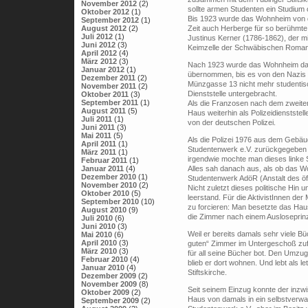
November 2012
(2)
sollte armen Studenten ein Studium
Oktober 2012
(1)
Bis 1923 wurde das Wohnheim von der
September 2012
(1)
Zeit auch Herberge für so berühmte
August 2012
(2)
Juli 2012
(1)
Justinus Kerner (1786-1862), der m
Juni 2012
(3)
Keimzelle der Schwäbischen Romanti
April 2012
(4)
März 2012
(3)
Nach 1923 wurde das Wohnheim dan
Januar 2012
(1)
übernommen, bis es von den Nazis e
Dezember 2011
(2)
Münzgasse 13 nicht mehr studentis
November 2011
(2)
Dienststelle untergebracht.
Oktober 2011
(3)
September 2011
(1)
Als die Franzosen nach dem zweite
August 2011
(5)
Haus weiterhin als Polizeidienststel
Juli 2011
(1)
von der deutschen Polizei.
Juni 2011
(3)
Mai 2011
(5)
Als die Polizei 1976 aus dem Gebäud
April 2011
(1)
Studentenwerk e.V. zurückgegeben
März 2011
(1)
irgendwie mochte man dieses linke 
Februar 2011
(1)
Alles sah danach aus, als ob das 
Januar 2011
(4)
Dezember 2010
(1)
Studentenwerk AdöR (Anstalt des öff
November 2010
(2)
Nicht zuletzt dieses politische Hin 
Oktober 2010
(5)
leerstand. Für die AktivistInnen de
September 2010
(10)
zu forcieren: Man besetzte das Hau
August 2010
(9)
die Zimmer nach einem Ausloseprinzi
Juli 2010
(6)
Juni 2010
(3)
Weil er bereits damals sehr viele B
Mai 2010
(6)
April 2010
(3)
guten“ Zimmer im Untergeschoß zuf
März 2010
(3)
für all seine Bücher bot. Den Umzug
Februar 2010
(4)
blieb er dort wohnen. Und lebt als 
Januar 2010
(4)
Stiftskirche.
Dezember 2009
(2)
November 2009
(8)
Seit seinem Einzug konnte der inzwi
Oktober 2009
(2)
Haus von damals in ein selbstverwa
September 2009
(2)