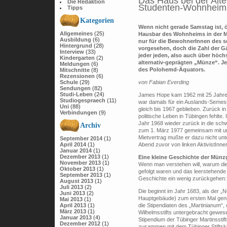
Das Haus bei der Alt
Die Redaktion
Studenten-Wohnheim
Tipps
Kategorien
Wenn nicht gerade Samstag ist, 
Allgemeines
(25)
Hausbar des Wohnheims in der
M
Ausbildung
(6)
nur für die BewohnerInnen des s
Hintergrund
(28)
vorgesehen, doch die Zahl der Gä
Interview
(33)
jeder jeden, also auch über höch
Kindergarten
(2)
alternativ-geprägten „Münze“. Je
Meldungen
(6)
des Polohemd-Äquators.
Mitschnitte
(8)
Rezensionen
(6)
von Fabian Everding
Schule
(29)
Sendungen
(82)
Studi-Leben
(24)
James Hope kam 1962 mit
25 Jahr
Studiogespraech
(11)
war damals für ein Auslands-Seme
Uni
(88)
gleich bis 1967 geblieben. Zurück i
Verbindungen
(9)
politische Leben in Tübingen fehlte
Jahr 1968 wieder zurück in die sch
Archiv
zum
1. März 1977
gemeinsam mit un
Mietvertrag mußte er dazu nicht un
September 2014
(1)
Abend zuvor von linken AktivistInne
April 2014
(1)
Januar 2014
(1)
Dezember 2013
(1)
Eine kleine Geschichte der Münz
November 2013
(1)
Wenn man verstehen will, warum die
Oktober 2013
(1)
gefolgt waren und das leerstehend
September 2013
(1)
Geschichte ein wenig zurückgehen:
August 2013
(1)
Juli 2013
(2)
Die beginnt im Jahr 1683, als der „
Juni 2013
(2)
Hauptgebäude) zum ersten Mal genu
Mai 2013
(1)
die Stipendiaten des „Martinianum“, 
April 2013
(1)
März 2013
(1)
Wilhelmsstifts untergebracht gewes
Januar 2013
(4)
Stipendium der Tübinger Martinsstift
Dezember 2012
(1)
zusammen mit dem Tübinger Stiftski