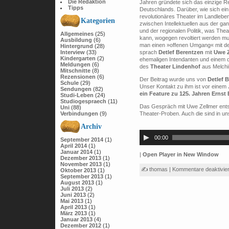
Die Redaktion
Jahren gründete sich das einzige Re
Tipps
Deutschlands. Darüber, wie sich ein
revolutionäres Theater im Landleben 
Kategorien
zwischen Intellektuellen aus der ga
und der regionalen Politik, was The
Allgemeines
(25)
kann, wogegen revoltiert werden m
Ausbildung
(6)
man einen »offenen Umgang« mit de
Hintergrund
(28)
Interview
(33)
sprach
Detlef Berentzen
mit
Uwe Z
Kindergarten
(2)
ehemaligen Intendanten und einem 
Meldungen
(6)
des
Theater Lindenhof
aus Melchi
Mitschnitte
(8)
Rezensionen
(6)
Der Beitrag wurde uns von
Detlef 
Schule
(29)
Unser Kontakt zu ihm ist vor einem J
Sendungen
(82)
ein Feature zu 125. Jahren Ernst
Studi-Leben
(24)
Studiogespraech
(11)
Das Gespräch mit Uwe Zellmer ents
Uni
(88)
Verbindungen
(9)
Theater-Proben. Auch die sind in u
Archiv
Audio-
Player
00:00
September 2014
(1)
April 2014
(1)
Januar 2014
(1)
|
Open Player in New Window
Dezember 2013
(1)
November 2013
(1)
✍ thomas |
Kommentare deaktivier
Oktober 2013
(1)
September 2013
(1)
August 2013
(1)
Juli 2013
(2)
Juni 2013
(2)
Mai 2013
(1)
April 2013
(1)
März 2013
(1)
Januar 2013
(4)
Dezember 2012
(1)