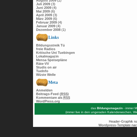
August 2009
(2)
Juli 2009
(3)
Juni 2009
(4)
Mai 2009
(6)
April 2009
(3)
März 2009
(6)
Februar 2009
(4)
Januar 2009
(4)
Dezember 2008
(1)
Links
Bildungsstreik Tü
freie Radios
Kritische Uni Tuebingen
Lokalmagazin
Mensa Speisepläne
Räte-VV
Studis on air
TueInfo
Wüste Welle
Meta
Anmelden
Beitrags-Feed (
RSS
)
Kommentare als
RSS
WordPress.org
das
Bildungsmagazin
- immer M
(immer live in den ungeraden Kalenderwochen, W
Header-Graphik n
Wordpress
-Template nac