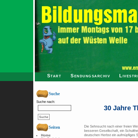
Start
Sendungsarchiv
Livestr
Suche
Suche nach:
30 Jahre T
Die Sehnsucht nach einer freien Wel
Seiten
besseren Gesellschaft, ein Schulthea
deutschen Herbst ein aufmüpfiges S
Home