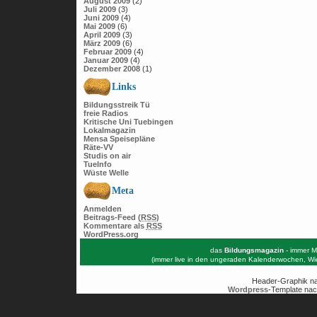
August 2009
(2)
Juli 2009
(3)
Juni 2009
(4)
Mai 2009
(6)
April 2009
(3)
März 2009
(6)
Februar 2009
(4)
Januar 2009
(4)
Dezember 2008
(1)
Links
Bildungsstreik Tü
freie Radios
Kritische Uni Tuebingen
Lokalmagazin
Mensa Speisepläne
Räte-VV
Studis on air
TueInfo
Wüste Welle
Meta
Anmelden
Beitrags-Feed (
RSS
)
Kommentare als
RSS
WordPress.org
das
Bildungsmagazin
- immer M
(immer live in den ungeraden Kalenderwochen, W
Header-Graphik n
Wordpress
-Template nac