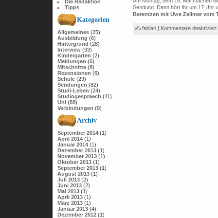
Am Montag, dem 16. Mai machen wir
Die Redaktion
Tipps
Sendung. Dann hört Ihr um 17 Uhr 
Berentzen mit Uwe Zellmer vom 
Kategorien
✍ fabian |
Kommentare deaktiviert
Allgemeines
(25)
Ausbildung
(6)
Hintergrund
(28)
Interview
(33)
Kindergarten
(2)
Meldungen
(6)
Mitschnitte
(8)
Rezensionen
(6)
Schule
(29)
Sendungen
(82)
Studi-Leben
(24)
Studiogespraech
(11)
Uni
(88)
Verbindungen
(9)
Archiv
September 2014
(1)
April 2014
(1)
Januar 2014
(1)
Dezember 2013
(1)
November 2013
(1)
Oktober 2013
(1)
September 2013
(1)
August 2013
(1)
Juli 2013
(2)
Juni 2013
(2)
Mai 2013
(1)
April 2013
(1)
März 2013
(1)
Januar 2013
(4)
Dezember 2012
(1)