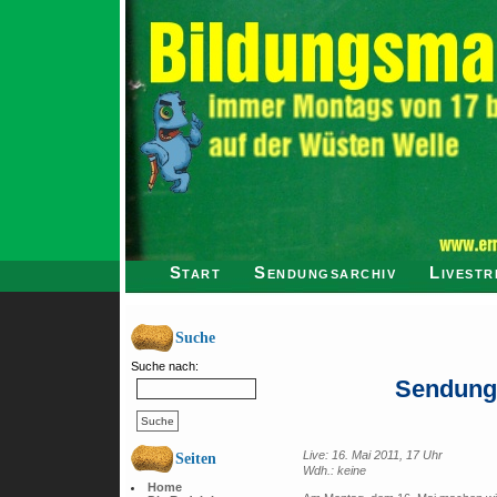
Start
Sendungsarchiv
Livestr
Suche
Suche nach:
Sendung
Live: 16. Mai 2011, 17 Uhr
Seiten
Wdh.: keine
Home