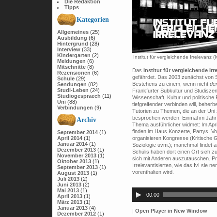
Die Redaktion
Tipps
Kategorien
Allgemeines
(25)
Ausbildung
(6)
Hintergrund
(28)
Interview
(33)
Kindergarten
(2)
Institut für vergleichende Irrelevanz (I
Meldungen
(6)
Mitschnitte
(8)
Das
Institut für vergleichende Irre
Rezensionen
(6)
gefährdet. Das 2003 zunächst von St
Schule
(29)
Bestehens zu einem, wenn nicht
de
Sendungen
(82)
Studi-Leben
(24)
Frankfurter Subkultur und Studiszene
Studiogespraech
(11)
Wissenschaft, Kultur und politische
Uni
(88)
tiefgreifender verbinden will, beher
Verbindungen
(9)
Tutorien zu Themen, die an der Uni 
besprochen werden. Einmal im Jahr f
Archiv
Thema ausführlicher widmet: Im Apr
finden im Haus Konzerte, Partys, Vo
September 2014
(1)
April 2014
(1)
organisieren Kongresse (Kritische Ge
Januar 2014
(1)
Soziologie uvm.); manchmal findet a
Dezember 2013
(1)
Schülis haben dort einen Ort sich zu
November 2013
(1)
sich mit Anderen auszutauschen. Prin
Oktober 2013
(1)
Irrelevantisierten, wie das IvI sie 
September 2013
(1)
vorenthalten wird.
August 2013
(1)
Juli 2013
(2)
Audio-
Juni 2013
(2)
Mai 2013
(1)
Player
00:00
April 2013
(1)
März 2013
(1)
Januar 2013
(4)
|
Open Player in New Window
Dezember 2012
(1)