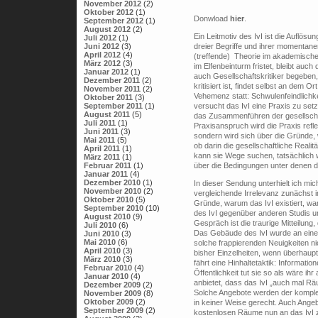
November 2012
(2)
Oktober 2012
(1)
Donwload
hier
.
September 2012
(1)
August 2012
(2)
Ein Leitmotiv des IvI ist die Auflös
Juli 2012
(1)
Juni 2012
(3)
dreier Begriffe und ihrer momentane
April 2012
(4)
(treffende) Theorie im akademische
März 2012
(3)
im Elfenbeinturm fristet, bleibt auch 
Januar 2012
(1)
auch Gesellschaftskritiker begeben
Dezember 2011
(2)
kritisiert ist, findet selbst an dem 
November 2011
(2)
Vehemenz statt: Schwulenfeindlich
Oktober 2011
(3)
September 2011
(1)
versucht das IvI eine Praxis zu set
August 2011
(5)
das Zusammenführen der gesellschaf
Juli 2011
(1)
Praxisanspruch wird die Praxis reflek
Juni 2011
(3)
sondern wird sich über die Gründe, w
Mai 2011
(5)
ob darin die gesellschaftliche Realit
April 2011
(1)
kann sie Wege suchen, tatsächlich 
März 2011
(1)
Februar 2011
(1)
über die Bedingungen unter denen d
Januar 2011
(4)
Dezember 2010
(1)
In dieser Sendung unterhielt ich mich
November 2010
(2)
vergleichende Irrelevanz zunächst i
Oktober 2010
(5)
Gründe, warum das IvI existiert, war
September 2010
(10)
des IvI gegenüber anderen Studis un
August 2010
(9)
Gespräch ist die traurige Mitteilung,
Juli 2010
(6)
Das Gebäude des IvI wurde an einen 
Juni 2010
(3)
Mai 2010
(6)
solche frappierenden Neuigkeiten nic
April 2010
(3)
bisher Einzelheiten, wenn überhaupt
März 2010
(3)
fährt eine Hinhaltetaktik: Informati
Februar 2010
(4)
Öffentlichkeit tut sie so als wäre ih
Januar 2010
(4)
anbietet, dass das IvI „auch mal R
Dezember 2009
(2)
Solche Angebote werden der komplex
November 2009
(8)
Oktober 2009
(2)
in keiner Weise gerecht. Auch Angeb
September 2009
(2)
kostenlosen Räume nun an das IvI z