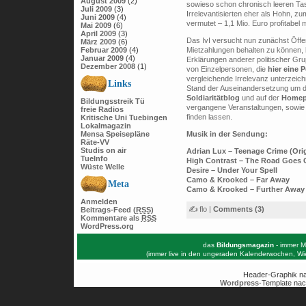
August 2009
(2)
sowieso schon chronisch leeren Ta
Juli 2009
(3)
Irrelevantisierten eher als Hohn, zu
Juni 2009
(4)
vermutet – 1,1 Mio. Euro profitabe
Mai 2009
(6)
April 2009
(3)
Das IvI versucht nun zunächst Öffen
März 2009
(6)
Februar 2009
(4)
Mietzahlungen behalten zu können, h
Januar 2009
(4)
Erklärungen anderer politischer Gru
Dezember 2008
(1)
von Einzelpersonen, die
hier eine P
vergleichende Irrelevanz unterzeic
Links
Stand der Auseinandersetzung um 
Soldiaritätblog
und auf der
Homepa
Bildungsstreik Tü
vergangene Veranstaltungen, sowie 
freie Radios
finden lassen.
Kritische Uni Tuebingen
Lokalmagazin
Mensa Speisepläne
Musik in der Sendung:
Räte-VV
Studis on air
Adrian Lux – Teenage Crime (Orig
TueInfo
High Contrast – The Road Goes 
Wüste Welle
Desire – Under Your Spell
Camo & Krooked – Far Away
Meta
Camo & Krooked – Further Away
Anmelden
✍ flo |
Comments (3)
Beitrags-Feed (
RSS
)
Kommentare als
RSS
WordPress.org
das
Bildungsmagazin
- immer M
(immer live in den ungeraden Kalenderwochen, W
Header-Graphik n
Wordpress
-Template nac