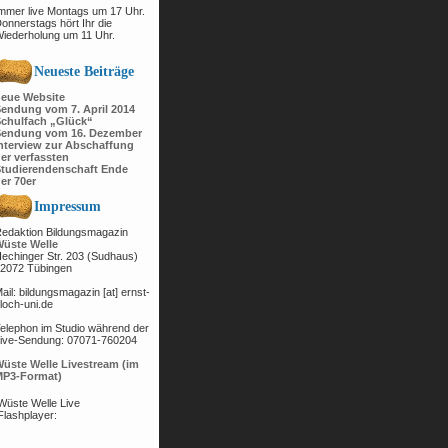
mmer live Montags um
17 Uhr.
onnerstags hört Ihr die
iederholung um 11 Uhr.
Neueste Beiträge
eue Website
endung vom 7. April 2014
chulfach „Glück“
endung vom 16. Dezember
nterview zur Abschaffung
er verfassten
tudierendenschaft Ende
er 70er
Impressum
edaktion Bildungsmagazin
üste Welle
echinger Str. 203 (Sudhaus)
2072 Tübingen
ail: bildungsmagazin [at] ernst-
loch-uni.de
elephon im Studio während der
ive-Sendung: 07071-760204
üste Welle Livestream (im
P3-Format)
Wüste Welle Live
Flashplayer: