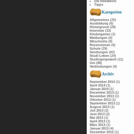
Die Redaktion
Tipps
Kategorien
Allgemeines
(25)
Ausbildung
(6)
Hintergrund
(28)
Interview
(33)
Kindergarten
(2)
Meldungen
(6)
Mitschnitte
(8)
Rezensionen
(6)
Schule
(29)
Sendungen
(82)
Studi-Leben
(24)
Studiogespraech
(11)
Uni
(88)
Verbindungen
(9)
Archiv
September 2014
(1)
April 2014
(1)
Januar 2014
(1)
Dezember 2013
(1)
November 2013
(1)
Oktober 2013
(1)
September 2013
(1)
August 2013
(1)
Juli 2013
(2)
Juni 2013
(2)
Mai 2013
(1)
April 2013
(1)
März 2013
(1)
Januar 2013
(4)
Dezember 2012
(1)