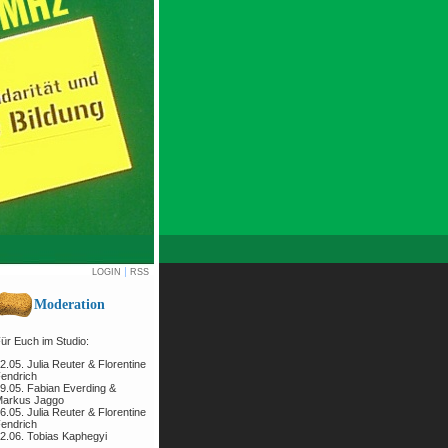
|
LOGIN
RSS
Moderation
ür Euch im Studio:
2.05. Julia Reuter & Florentine
endrich
9.05. Fabian Everding &
arkus Jaggo
6.05. Julia Reuter & Florentine
endrich
2.06. Tobias Kaphegyi