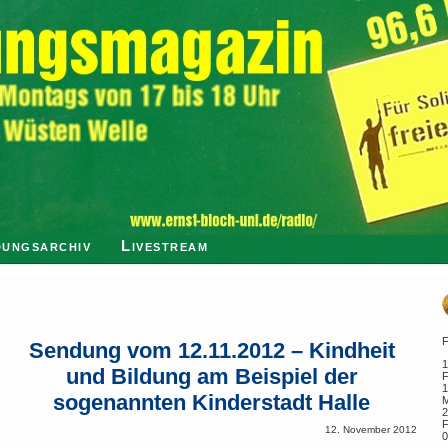
ungsarchiv
Livestream
F
Sendung vom 12.11.2012 – Kindheit
1
und Bildung am Beispiel der
F
1
sogenannten Kinderstadt Halle
M
2
F
12. November 2012
0