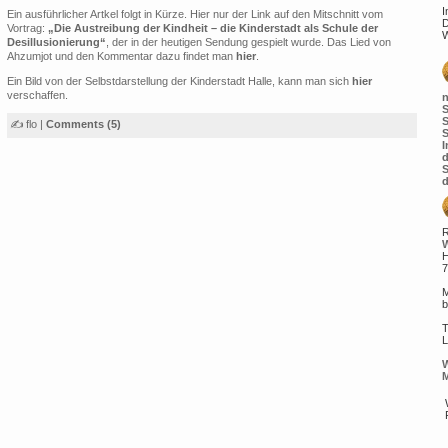
I
Ein ausführlicher Artkel folgt in Kürze. Hier nur der Link auf den Mitschnitt vom
D
Vortrag:
„Die Aus­trei­bung der Kind­heit – die Kin­der­stadt als Schule der
W
Desillusionierung“
, der in der heutigen Sendung gespielt wurde. Das Lied von
Ahzumjot und den Kommentar dazu findet man
hier
.
Ein Bild von der Selbstdarstellung der Kinderstadt Halle, kann man sich
hier
verschaffen.
n
S
S
✍ flo |
Comments (5)
S
I
d
S
d
R
W
H
7
M
b
T
L
W
M