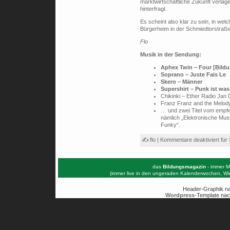
marktwirtschaftliche Zukunft verla
hinterfragt.
Es scheint also klar zu sein, in we
Bürgerheim in der Schmiedtorstraße 
Flo
Musik in der Sendung:
Aphex Twin – Four [Bild
Soprano – Juste Fais Le
Skero – Männer
Supershirt – Punk ist wa
Chikinki – Ether Radio Jan 
Franz Franz and the Melod
… und zwei Titel vom empf
nämlich „Elektronische Mus
Funky“.
✍ flo |
Kommentare deaktiviert
für
das
Bildungsmagazin
- immer M
(immer live in den ungeraden Kalenderwochen, W
Header-Graphik n
Wordpress
-Template nac