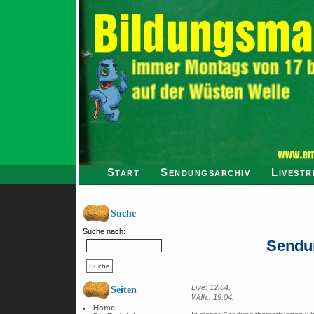
Start
Sendungsarchiv
Livestr
Suche
Suche nach:
Sendu
Live: 12.04.
Seiten
Wdh.: 19.04.
Home