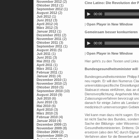
November 2012
(2)
Cine Latino: Die Revolution der 
Oktober 2012
(1)
Audio-
September 2012
(1)
Player
August 2012
(2)
00:00
Juli 2012
(1)
Juni 2012
(3)
April 2012
(4)
|
Open Player in New Window
März 2012
(3)
Januar 2012
(1)
Gemeinsam besser konkurrieren
Dezember 2011
(2)
Audio-
November 2011
(2)
Player
Oktober 2011
(3)
00:00
September 2011
(1)
August 2011
(5)
|
Open Player in New Window
Juli 2011
(1)
Juni 2011
(3)
Mai 2011
(5)
Hier geht’s zu den Texten und Links
April 2011
(1)
März 2011
(1)
Bundesgesundheitsminister will
Februar 2011
(1)
Januar 2011
(4)
Bundesgesundheitsminister Philipp 
Dezember 2010
(1)
neu regeln. Er will den Numerus Cl
November 2010
(2)
universitätsspezifische Einstellungst
Oktober 2010
(5)
Stabsarzt etwas einführen, das an d
September 2010
(10)
Dienstverpflichtung. Angehende Medi
August 2010
(9)
Juli 2010
(6)
Zulassungsverfahren bevorzugt und 
Juni 2010
(3)
danach für einige Jahre als Landarzt 
Mai 2010
(6)
medizinisch unterversorgten Gebiete
April 2010
(3)
März 2010
(3)
Viel kann man dazu nicht sagen. Er
Februar 2010
(4)
ist nicht Sache des Bundes, sondern
Januar 2010
(4)
Sache der Bildungs- oder Wissensch
Dezember 2009
(2)
Gesundheitsministerien. Drittens: 
November 2009
(8)
Oktober 2009
(2)
ersetzen (also den NC durch Eignun
September 2009
(2)
Verfahren aber für die Bewerber auf