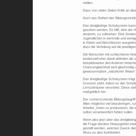
stellen.
Dass von vielen Seiten Kritik an die
Auch aus Reihen des Bildungsstreik
Das dreigliedrige Schulsystem kann
gesehen werden. Es hilft, eine der H
annimmt, zu vollziehen: Eine Sortie
Jugendlichen in wertvolle und wenige
in Noten und Abschlüssen ausgedrüc
dazu die Verteilung auf die jeweilige
Die Menschen mit schlechteren Not
tendenziell eher damit abfinden d
beispielsweise den Anderen hinterh
Chancengleichheit wird gleichzeitig u
gewissermaßen „natürlicher Weise“
Das dreigliedrige Schulsystem trägt 
Grenzen zieht: indem es den Schüle
Lernzeiträume verordnet. Diese stel
maßgeblich her.
Der vorherrschende Bildungsbegriff e
Allen möglichst viel beizubringen, 
Arbeiter_Innen zu produzieren, die s
selbst verantwortlich fühlen sollen.
Wenn also jetzt über das dreigliedri
die Frage darüber hinausgehen
inwi
gestellt werden, welchen Zweck dies
Wozu es also funktioniert.