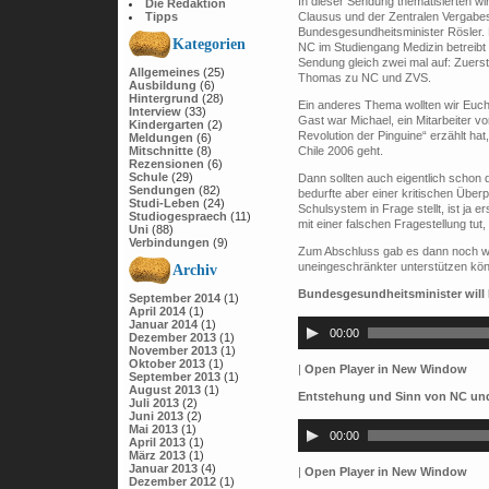
In dieser Sendung thematisierten w
Die Redaktion
Tipps
Clausus und der Zentralen Vergabest
Bundesgesundheitsminister Rösler. 
Kategorien
NC im Studiengang Medizin betreibt
Sendung gleich zwei mal auf: Zuerst
Allgemeines
(25)
Thomas zu NC und ZVS.
Ausbildung
(6)
Hintergrund
(28)
Ein anderes Thema wollten wir Euch 
Interview
(33)
Gast war Michael, ein Mitarbeiter v
Kindergarten
(2)
Revolution der Pinguine“ erzählt hat
Meldungen
(6)
Mitschnitte
(8)
Chile 2006 geht.
Rezensionen
(6)
Schule
(29)
Dann sollten auch eigentlich schon
Sendungen
(82)
bedurfte aber einer kritischen Über
Studi-Leben
(24)
Schulsystem in Frage stellt, ist ja 
Studiogespraech
(11)
mit einer falschen Fragestellung tut
Uni
(88)
Verbindungen
(9)
Zum Abschluss gab es dann noch wei
uneingeschränkter unterstützen kö
Archiv
Bundesgesundheitsminister will
September 2014
(1)
Audio-
April 2014
(1)
Januar 2014
(1)
Player
00:00
Dezember 2013
(1)
November 2013
(1)
Oktober 2013
(1)
|
Open Player in New Window
September 2013
(1)
August 2013
(1)
Entstehung und Sinn von NC un
Juli 2013
(2)
Audio-
Juni 2013
(2)
Player
Mai 2013
(1)
00:00
April 2013
(1)
März 2013
(1)
Januar 2013
(4)
|
Open Player in New Window
Dezember 2012
(1)