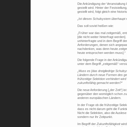
Die Ankündigung der Veranstaltung l
gestellt wird. Hinter der Feststellu
gestellt wird, folgt gleich eine hist
„Ist dieses Schulsystem überhaupt
Das soll soviel heißen wie:
„Früher war das mal zeitgemäß, ent
[die nicht weiter hinterfragt werden
unhinterfragte und in dem Begriff d
Anforderungen, denen sich angepass
nachdenken, was denn heute
zeitg
heute entsprochen werden muss].“
Die folgende Frage in der Ankündigu
unter dem Begriff „zeitgemäß“ verst
„Muss es [das dreigliedrige Schulsy
Ländern durch neue Formen des ge
frühzeitige Selektion verhindert wird
zukunftsfähig gemacht werden?“
Die neue Anforderung [„der Zeit“] ist
gegenüber den womöglich schon
zu
anderen europäischen Ländern.
In der Frage ob die frühzeitige Selekt
dass es nicht darum geht die Funkti
Nicht die Selektion, also die Auslese
sondern nur ihr Zeitpunkt.
Im Begriff der
Zukunftsfähigkeit
wird 