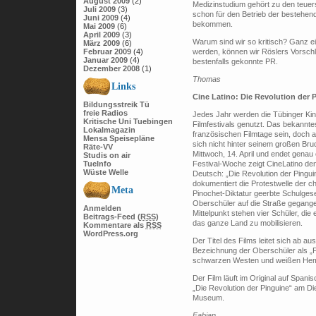
August 2009
(2)
Medizinstudium gehört zu den teuer
Juli 2009
(3)
schon für den Betrieb der bestehend
Juni 2009
(4)
bekommen.
Mai 2009
(6)
April 2009
(3)
Warum sind wir so kritisch? Ganz e
März 2009
(6)
Februar 2009
(4)
werden, können wir Röslers Vorschl
Januar 2009
(4)
bestenfalls gekonnte PR.
Dezember 2008
(1)
Thomas
Links
Cine Latino: Die Revolution der 
Bildungsstreik Tü
freie Radios
Jedes Jahr werden die Tübinger Ki
Kritische Uni Tuebingen
Filmfestivals genutzt. Das bekanntes
Lokalmagazin
französischen Filmtage sein, doch 
Mensa Speisepläne
sich nicht hinter seinem großen Br
Räte-VV
Mittwoch, 14. April und endet genau 
Studis on air
TueInfo
Festival-Woche zeigt CineLatino den
Wüste Welle
Deutsch: „Die Revolution der Pingu
dokumentiert die Protestwelle der 
Meta
Pinochet-Diktatur geerbte Schulges
Oberschüler auf die Straße gegangen
Anmelden
Mittelpunkt stehen vier Schüler, di
Beitrags-Feed (
RSS
)
das ganze Land zu mobilisieren.
Kommentare als
RSS
WordPress.org
Der Titel des Films leitet sich ab a
Bezeichnung der Oberschüler als „Pi
schwarzen Westen und weißen Hemd
Der Film läuft im Original auf Spanisc
„Die Revolution der Pinguine“ am Di
Museum.
Fabian